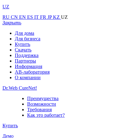
UZ
RU
CN
EN
ES
IT
FR
JP
KZ
UZ
Закрыть
Для дома
Для бизнеса
Купить
Скачать
Поддержка
Партнеры
Информация
АВ-лаборатория
О компании
Dr.Web CureNet!
Преимущества
Возможности
Требования
Как это работает?
Купить
Демо