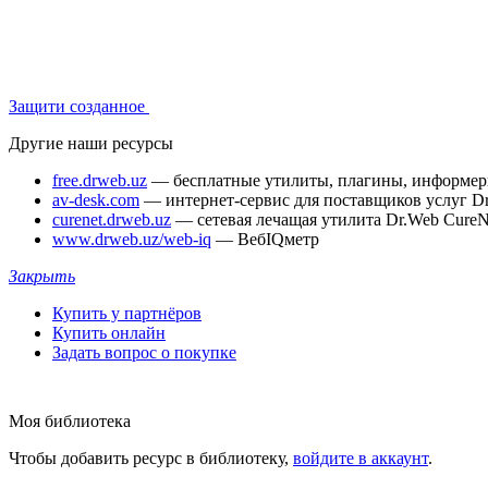
Защити созданное
Другие наши ресурсы
free.drweb.uz
— бесплатные утилиты, плагины, информе
av-desk.com
— интернет-сервис для поставщиков услуг D
curenet.drweb.uz
— сетевая лечащая утилита Dr.Web CureN
www.drweb.uz/web-iq
— ВебIQметр
Закрыть
Купить у партнёров
Купить онлайн
Задать вопрос о покупке
Моя библиотека
Чтобы добавить ресурс в библиотеку,
войдите в аккаунт
.